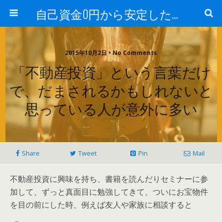
自己資金0円から安定した家賃収入を手に入れて金持ち父さんになる方法
2015年10月2日 • No Comments
「不動産投資」という言葉だけ
で、だまされるかもしれないと
思っている人が意外に多い
Share
Tweet
Pin
Mail
不動産投資に興味を持ち、書籍を読んだりセミナーに参
加して、ずっと真面目に勉強してきて、ついにお宝物件
を目の前にした時、例えば友人や家族に相談すると