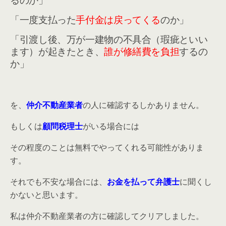
「一度支払った
手付金は戻ってくる
のか」
「引渡し後、万が一建物の不具合（瑕疵といい
ます）が起きたとき、
誰が修繕費を負担
するの
か」
を、
仲介不動産業者
の人に確認するしかありません。
もしくは
顧問税理士
がいる場合には
その程度のことは無料でやってくれる可能性がありま
す。
それでも不安な場合には、
お金を払って弁護士
に聞くし
かないと思います。
私は仲介不動産業者の方に確認してクリアしました。