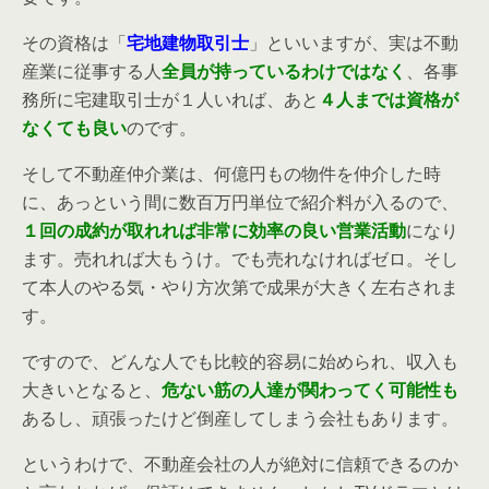
その資格は「
宅地建物取引士
」といいますが、実は不動
産業に従事する人
全員が持っているわけではなく
、各事
務所に宅建取引士が１人いれば、あと
４人までは資格が
なくても良い
のです。
そして不動産仲介業は、何億円もの物件を仲介した時
に、あっという間に数百万円単位で紹介料が入るので、
１回の成約が取れれば非常に効率の良い営業活動
になり
ます。売れれば大もうけ。でも売れなければゼロ。そし
て本人のやる気・やり方次第で成果が大きく左右されま
す。
ですので、どんな人でも比較的容易に始められ、収入も
大きいとなると、
危ない筋の人達が関わってく可能性も
あるし、頑張ったけど倒産してしまう会社もあります。
というわけで、不動産会社の人が絶対に信頼できるのか